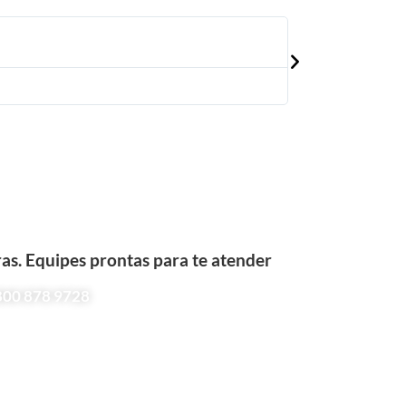
Luana Aparecida





O Thiago (funcioná
coração.
as. Equipes prontas para te atender
800 878 9728