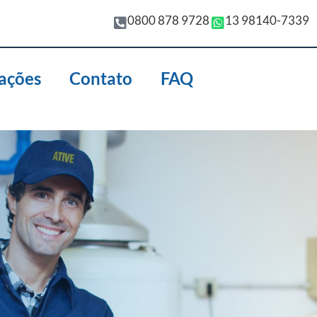
0800 878 9728
13 98140-7339
ações
Contato
FAQ